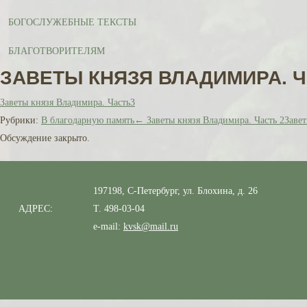
БОГОСЛУЖЕБНЫЕ ТЕКСТЫ
БЛАГОТВОРИТЕЛЯМ
ЗАВЕТЫ КНЯЗЯ ВЛАДИМИРА. Ч
Заветы князя Владимира. Часть3
Рубрики:
В благодарную память
←
Заветы князя Владимира. Часть 2
Заве
Обсуждение закрыто.
197198, С-Петербург, ул. Блохина, д. 26
АДРЕС:
Т. 498-03-04
e-mail:
kvsk@mail.ru