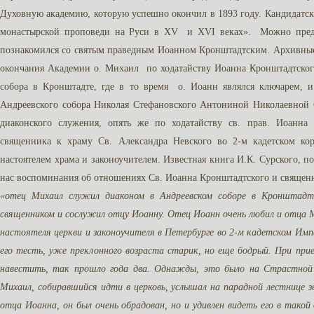
Духовную академию, которую успешно окончил в 1893 году. Кандидатск
монастырской проповеди на Руси в XV и XVI веках». Можно пред
познакомился со святым праведным Иоанном Кронштадтским. Архивные 
окончания Академии о. Михаил по ходатайству Иоанна Кронштадтског
собора в Кронштадте, где в то время о. Иоанн являлся ключарем, и
Андреевского собора Николая Стефановского Антониной Николаевной С
диаконского служения, опять же по ходатайству св. прав. Иоанн
священника к храму Св. Александра Невского во 2-м кадетском кор
настоятелем храма и законоучителем. Известная книга И.К. Сурского, 
нас воспоминания об отношениях Св. Иоанна Кронштадтского и священ
«отец Михаил служил диаконом в Андреевском соборе в Кронштад
священником и сослужил отцу Иоанну. Отец Иоанн очень любил и отца М
настоятеля церкви и законоучителя в Петербурге во 2-м кадетском Импе
его тесть, уже преклонного возраста старик, но еще бодрый. При прие
навестить, так прошло года два. Однажды, это было на Страстной н
Михаил, собиравшийся идти в церковь, услышал на парадной лестнице з
отца Иоанна, он был очень обрадован, но и удивлен видеть его в такой 