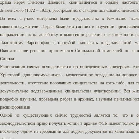
храма иерея Симеона Швецова, скончавшегося в ссылке настояте
Знаменского (1872 – 1933), расстрелянного священника Сампсониевского
Во всех случаях материалы были представлены в Комиссию иссле
священнослужители. Задача Комиссии состоит в изучении представле
направлении их на доработку и вынесении решения о возможности п
Ладожскому Варсонофию с просьбой направить представленный ма
Окончательное решение принимается Синодальной комиссией по кан
Синода.
Канонизация святых осуществляется по определенным критериям, ср
Христовой, для новомучеников – мужественное поведение на допросе
деятельности, отсутствие порочащих свидетельств на кого-либо; для т
документально подтвержденные свидетельства чудотворений. Вся жи
подробно изучены, проведена работа в архивах, изучены печатные и
расшифровками.
Одной из существующих сейчас трудностей является то, что в 
законодательством право получать копии в архиве ФСБ имеют только р
поскольку одним из требований для подачи документов на канонизацию