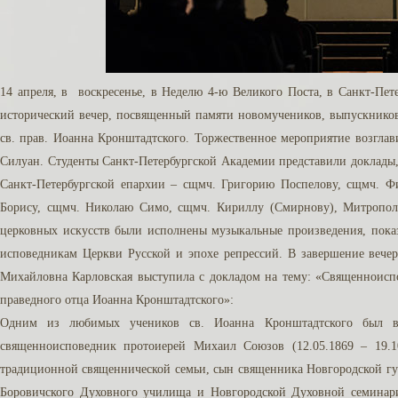
14 апреля, в воскресенье, в Неделю 4-ю Великого Поста, в Санкт-Пе
исторический вечер, посвященный памяти новомучеников, выпускнико
св. прав. Иоанна Кронштадтского. Торжественное мероприятие возгл
Силуан. Студенты Санкт-Петербургской Академии представили доклад
Санкт-Петербургской епархии – сщмч. Григорию Поспелову, сщмч. Ф
Борису, сщмч. Николаю Симо, сщмч. Кириллу (Смирнову), Митрополи
церковных искусств были исполнены музыкальные произведения, пок
исповедникам Церкви Русской и эпохе репрессий. В завершение вечер
Михайловна Карловская выступила с докладом на тему: «Священноисп
праведного отца Иоанна Кронштадтского»:
Одним из любимых учеников св. Иоанна Кронштадтского был вы
священноисповедник протоиерей Михаил Союзов (12.05.1869 – 19.
традиционной священнической семьи, сын священника Новгородской гу
Боровичского Духовного училища и Новгородской Духовной семинар