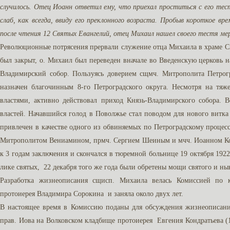
случилось. Отец Иоанн ответил ему, что приехал проститься с его тес
слаб, как всегда, ввиду его преклонного возраста. Пробыв короткое вр
после чтения 12 Святых Евангелий, отец Михаил нашел своего тестя ме
Революционные потрясения прервали служение отца Михаила в храме Св
был закрыт, о. Михаил был переведен вначале во Введенскую церковь на
Владимирский собор. Пользуясь доверием сщмч. Митрополита Петрог
назначен благочинным 8-го Петроградского округа. Несмотря на тя
властями, активно действовал приход Князь-Владимирского собора. В
властей. Начавшийся голод в Поволжье стал поводом для нового витк
привлечен в качестве одного из обвиняемых по Петроградскому процес
Митрополитом Вениамином, прмч. Сергием Шеиным и мчч. Иоанном 
к 3 годам заключения и скончался в тюремной больнице 19 октября 1922 
лике святых, 22 декабря того же года были обретены мощи святого и ны
Разработка жизнеописания сщисп. Михаила велась Комиссией по 
протоиерея Владимира Сорокина и заняла около двух лет.
В настоящее время в Комиссию поданы для обсуждения жизнеописания
прав. Иова на Волковском кладбище протоиерея Евгения Кондратьева (1