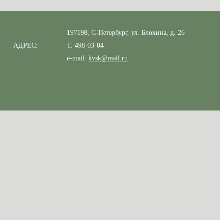
197198, С-Петербург, ул. Блохина, д. 26
АДРЕС:
Т. 498-03-04
e-mail:
kvsk@mail.ru