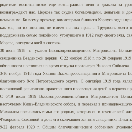
родители воспитанников еще вознаградили меня и диакона за ур
вознаграждают нас. Церковь так скудна богомольцами, деньгами и до
немыслимо. Ко всему прочему, комиссарами бывшего Корпуса отдан прик
как мы, по их мнению, не имеем на них права… Трудность моего п
поддерживать семью покойного, утонувшего в 1912 году своего зятя, с
Морева, опекуном коей я состою».
30 июня 1918 г. указом Высокопреосвященного Митрополита Вениам
священника Введенской церкви. С 22 ноября 1918 г. по 20 февраля 1919 
обязанности настоятеля на время отпуска протоиерея Николая Соболева.
3/16 ноября 1918 года Указом Выскопреоосвященного Митрополита В
благочинного 8-го Петроградского округа. С сентября 1919 года явл
постановкой религиозно-нравственного просвещения детей в церквях пр
С 6/19 июля 1919 Высокопреосвященнейшим Митрополитом Вени
настоятелем Князь-Владимирского собора, и переехал в принадлежащую 
Михаилом поселились семьи его родных, которых он в течение всей ж
Федоровны Союзовой и дочь его скончавшегося зятя священника Никит
9/22 февраля 1920 г. Общим благочинническим собранием духове