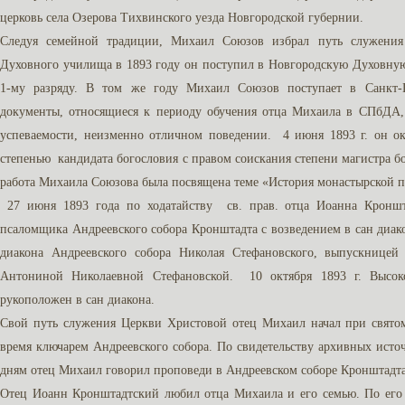
церковь села Озерова Тихвинского уезда Новгородской губернии.
Следуя семейной традиции, Михаил Союзов избрал путь служения
Духовного училища в 1893 году он поступил в Новгородскую Духовну
1-му разряду. В том же году Михаил Союзов поступает в Санкт-
документы, относящиеся к периоду обучения отца Михаила в СПбДА, 
успеваемости, неизменно отличном поведении. 4 июня 1893 г. он 
степенью кандидата богословия с правом соискания степени магистра б
работа Михаила Союзова была посвящена теме «История монастырской п
27 июня 1893 года по ходатайству св. прав. отца Иоанна Кронш
псаломщика Андреевского собора Кронштадта с возведением в сан диакон
диакона Андреевского собора Николая Стефановского, выпускнице
Антониной Николаевной Стефановской. 10 октября 1893 г. Высо
рукоположен в сан диакона.
Свой путь служения Церкви Христовой отец Михаил начал при свято
время ключарем Андреевского собора. По свидетельству архивных ист
дням отец Михаил говорил проповеди в Андреевском соборе Кронштадта
Отец Иоанн Кронштадтский любил отца Михаила и его семью. По его 