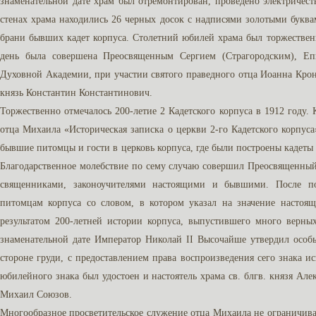
знаменательной дате храм был отремонтирован, проведено электричеств
стенах храма находились 26 черных досок с надписями золотыми буква
брани бывших кадет корпуса. Столетний юбилей храма был торжественн
день была совершена Преосвященным Сергием (Страгородским), Еп
Духовной Академии, при участии святого праведного отца Иоанна Кро
князь Константин Константинович.
Торжественно отмечалось 200-летие 2 Кадетского корпуса в 1912 году
отца Михаила «Историческая записка о церкви 2-го Кадетского корпу
бывшие питомцы и гости в церковь корпуса, где были построены кадеты 
Благодарственное молебствие по сему случаю совершил Преосвященный
священниками, законоучителями настоящими и бывшими. После п
питомцам корпуса со словом, в котором указал на значение настоящ
результатом 200-летней истории корпуса, выпустившего много верны
знаменательной дате Император Николай II Высочайше утвердил осо
стороне груди, с предоставлением права воспроизведения сего знака и
юбилейного знака был удостоен и настоятель храма св. блгв. князя Але
Михаил Союзов.
Многообразное просветительское служение отца Михаила не ограничива