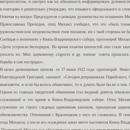
митрополитом, и смотрел как на обязанность информировать духовенс
я повторяю и решительно утверждаю, что никакого официального и слов
Отвечая на вопрос Председателя о реакции духовенства на оглашение
Православных Приходов, отец Михаил сообщил, что это «была толь
удовольствия или неудовольствия этим письмом, ни с чьей стороны не б
Сообщая о волнениях у Князь-Владимирского собора, протоиерей Михаи
«Дети устроили беспорядок. Во время изъятия ценностей они стали хва
уносить их. Мне, церковному старосте и др. членам совета пришлось
борьбы я сам пострадал».
В своих дневниковых записях от 17 июня 1922 года протоиерей Нико
Новгородский Григорий, запишет: «Сегодня допрашивали Парийского, С
выясняется, и если бы велось объективно, то и думать было бы не о чем.
Одним из главных свидетелей обвинения стал видный деятель обновл
служивший в это время в Князь-Владимирском соборе. Отец Михаи
служении он строго следовал церковным канонам, принципам церко
обновленчеству. Отношения с Красницким у него не сложились. В сво
отца Михаила, а после его осуждения занял место настоятеля Князь-Влад
Протоиерей Михаил дал убедительные ответы на все предъявляемые ему 