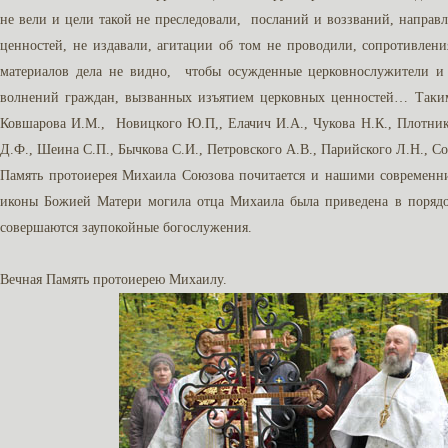
не вели и цели такой не преследовали, посланий и воззваний, направ
ценностей, не издавали, агитации об том не проводили, сопротивле
материалов дела не видно, чтобы осужденные церковнослужители и 
волнений граждан, вызванных изъятием церковных ценностей… Таким 
Ковшарова И.М., Новицкого Ю.П,, Елачич И.А., Чукова Н.К., Плотнико
Д.Ф., Шеина С.П., Бычкова С.И., Петровского А.В., Парийского Л.Н., С
Память протоиерея Михаила Союзова почитается и нашими современн
иконы Божией Матери могила отца Михаила была приведена в порядок
совершаются заупокойные богослужения.
Вечная Память протоиерею Михаилу.