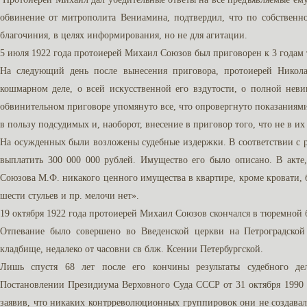
обвинение от митрополита Вениамина, подтвердил, что по собственн
благочиния, в целях информирования, но не для агитации.
5 июля 1922 года протоиерей Михаил Союзов был приговорен к 3 годам
На следующий день после вынесения приговора, протоиерей Никол
кошмарном деле, о всей искусственной его вздутости, о полной неви
обвинительном приговоре упомянуто все, что опровергнуто показания
в пользу подсудимых и, наоборот, внесение в приговор того, что не в их
На осужденных были возложены судебные издержки. В соответствии с
выплатить 300 000 000 рублей. Имущество его было описано. В акте
Союзова М.Ф. никакого ценного имущества в квартире, кроме кровати, б
шести стульев и пр. мелочи нет».
19 октября 1922 года протоиерей Михаил Союзов скончался в тюремной 
Отпевание было совершено во Введенской церкви на Петроградско
кладбище, недалеко от часовни св блж. Ксении Петербургской.
Лишь спустя 68 лет после его кончины результаты судебного д
Постановлении Президиума Верховного Суда СССР от 31 октября 1990 
заявив, что никаких контрреволюционных группировок они не создавали