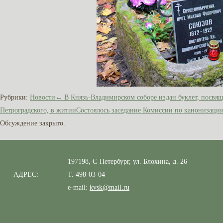
Рубрики:
Новости
←
В Князь-Владимирском соборе издан буклет, посв
Петроградского, в житии
Состоялось заседание Комиссии по канонизаци
Обсуждение закрыто.
197198, С-Петербург, ул. Блохина, д. 26
АДРЕС:
Т. 498-03-04
e-mail:
kvsk@mail.ru