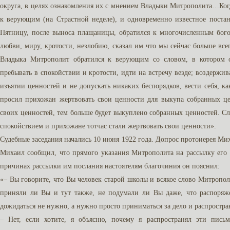
округа, в целях ознакомления их с мнением Владыки Митрополита…Ког
к верующим (на Страстной неделе), и одновременно известное поста
Пятницу, после выноса плащаницы, обратился к многочисленным бого
любви, миру, кротости, незлобию, сказал им что мы сейчас больше в
Владыка Митрополит обратился к верующим со словом, в котором 
пребывать в спокойствии и кротости, идти на встречу везде; воздержив
изъятии ценностей и не допускать никаких беспорядков, вести себя, 
просил прихожан жертвовать свои ценности для выкупа собранных це
своих ценностей, тем больше будет выкуплено собранных ценностей. 
спокойствием и прихожане тотчас стали жертвовать свои ценности».
Судебные заседания начались 10 июня 1922 года. Допрос протоиерея Ми
Михаил сообщил, что прямого указания Митрополита на рассылку его
причинах рассылки им послания настоятелям благочиния он пояснил:
«– Вы говорите, что Вы человек старой школы и всякое слово Митроп
приняли ли Вы и тут также, не подумали ли Вы даже, что распоряж
дожидаться не нужно, а нужно просто приниматься за дело и распростра
– Нет, если хотите, я объясню, почему я распространял эти пись