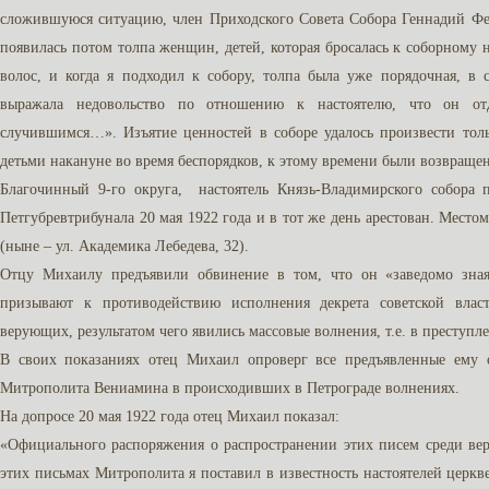
сложившуюся ситуацию, член Приходского Совета Собора Геннадий Фе
появилась потом толпа женщин, детей, которая бросалась к соборному н
волос, и когда я подходил к собору, толпа была уже порядочная, в 
выражала недовольство по отношению к настоятелю, что он отд
случившимся…». Изъятие ценностей в соборе удалось произвести толь
детьми накануне во время беспорядков, к этому времени были возвраще
Благочинный 9-го округа, настоятель Князь-Владимирского собора
Петгубревтрибунала 20 мая 1922 года и в тот же день арестован. Место
(ныне – ул. Академика Лебедева, 32).
Отцу Михаилу предъявили обвинение в том, что он «заведомо зна
призывают к противодействию исполнения декрета советской влас
верующих, результатом чего явились массовые волнения, т.е. в преступле
В своих показаниях отец Михаил опроверг все предъявленные ему о
Митрополита Вениамина в происходивших в Петрограде волнениях.
На допросе 20 мая 1922 года отец Михаил показал:
«Официального распоряжения о распространении этих писем среди в
этих письмах Митрополита я поставил в известность настоятелей церкв