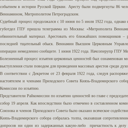
событием в истории Русской Церкви. Аресту были подвергнуты 86 чел
Вениамином, Митрополитом Петроградским.
Судебный процесс продолжался с 10 июня по 5 июля 1922 года, однако 
губотдел ГПУ пришла телеграмма из Москвы: «Митрополита Вениамин
обвинительный материал. Арестовать его ближайших помощников – р
последней тщательный обыск. Вениамин Высшим Церковным Управлени
операции немедленно сообщите. 1 июня 1922 года. Начсоперупр ГПУ М
Болезненный процесс изъятия церковных ценностей был ознаменован 
выступления стали поводом для проведения массовых арестов среди дух
В соответствии с Декретом от 23 февраля 1922 года, следуя распор
настоятелем и членами Приходского Совета Князь-Владимирского соб
Комиссии по изъятию.
Представители Райкомиссии по изъятию ценностей во главе с председ
собор 19 апреля. Как впоследствии было отмечено в составленном коми
Союзова и членов Приходского Совета было оказано всяческое содействие
Князь-Владимирского собора собралась толпа, оказавшая сопротивлени
допросов ни один из задержанных какую-либо причастность к делу 