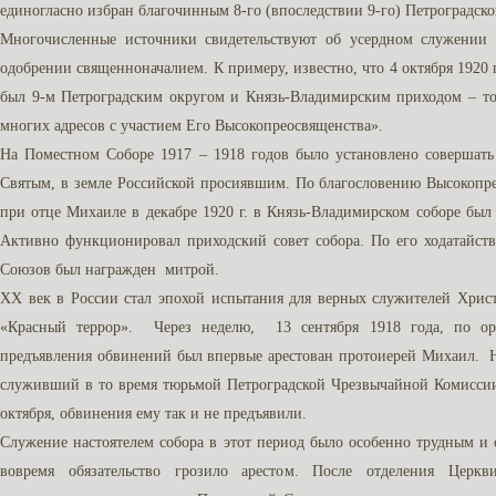
единогласно избран благочинным 8-го (впоследствии 9-го) Петроградско
Многочисленные источники свидетельствуют об усердном служении
одобрении священноначалием. К примеру, известно, что 4 октября 1920 
был 9-м Петроградским округом и Князь-Владимирским приходом – т
многих адресов с участием Его Высокопреосвященства».
На Поместном Соборе 1917 – 1918 годов было установлено совершать
Святым, в земле Российской просиявшим. По благословению Высокопр
при отце Михаиле в декабре 1920 г. в Князь-Владимирском соборе был
Активно функционировал приходский совет собора. По его ходатайст
Союзов был награжден митрой.
ХХ век в России стал эпохой испытания для верных служителей Христ
«Красный террор». Через неделю, 13 сентября 1918 года, по ор
предъявления обвинений был впервые арестован протоиерей Михаил. Н
служивший в то время тюрьмой Петроградской Чрезвычайной Комиссии
октября, обвинения ему так и не предъявили.
Служение настоятелем собора в этот период было особенно трудным и
вовремя обязательство грозило арестом. После отделения Церк