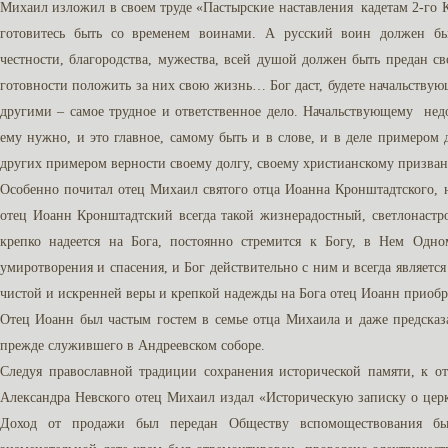
Михаил изложил в своем труде «Пастырские наставления кадетам 2-го К
готовитесь быть со временем воинами. А русский воин должен бы
честности, благородства, мужества, всей душой должен быть предан с
готовности положить за них свою жизнь… Бог даст, будете начальствую
другими – самое трудное и ответственное дело. Начальствующему нед
ему нужно, и это главное, самому быть и в слове, и в деле примером 
других примером верности своему долгу, своему христианскому призва
Особенно почитал отец Михаил святого отца Иоанна Кронштадтского, 
отец Иоанн Кронштадтский всегда такой жизнерадостный, светлонаст
крепко надеется на Бога, постоянно стремится к Богу, в Нем Одно
умиротворения и спасения, и Бог действительно с ним и всегда являетс
чистой и искренней веры и крепкой надежды на Бога отец Иоанн приобр
Отец Иоанн был частым гостем в семье отца Михаила и даже предсказа
прежде служившего в Андреевском соборе.
Следуя православной традиции сохранения исторической памяти, к о
Александра Невского отец Михаил издал «Историческую записку о церкв
Доход от продажи был передан Обществу вспомоществования бы