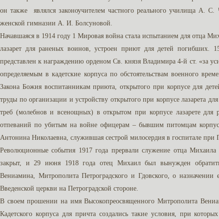
он также являлся законоучителем частного реального училища А. С.
женской гимназии А. И. Болсуновой.
Начавшаяся в 1914 году 1 Мировая война стала испытанием для отца Мих
лазарет для раненых воинов, устроен приют для детей погибших.
представлен к награждению орденом Св. князя Владимира 4-й ст. «за у
определяемым в кадетские корпуса по обстоятельствам военного врем
Закона Божия воспитанникам приюта, открытого при корпусе для дет
труды по организации и устройству открытого при корпусе лазарета дл
треб (молебнов и всенощных) в открытом при корпусе лазарете для
отпеваний по убитым на войне офицерам – бывшим питомцам корпу
Антонина Николаевна, служившая сестрой милосердия в госпитале при 
Революционные события 1917 года прервали служение отца Михаила 
закрыт, и 29 июня 1918 года отец Михаил был вынужден обратит
Вениамина, Митрополита Петроградского и Гдовского, о назначении
Введенской церкви на Петроградской стороне.
В своем прошении на имя Высокопреосвященного Митрополита Вениа
Кадетского корпуса для причта создались такие условия, при которы