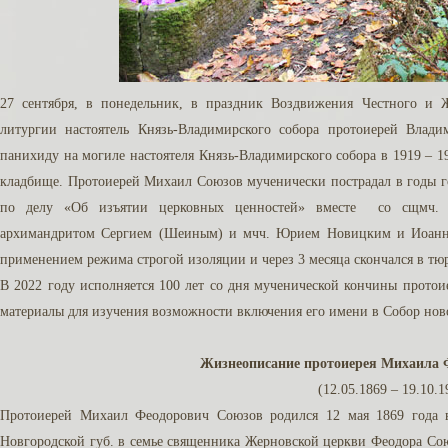
27 сентября, в понедельник, в праздник Воздвижения Честного и 
литургии настоятель Князь-Владимирского собора протоиерей Вла
панихиду на могиле настоятеля Князь-Владимирского собора в 1919 – 
кладбище. Протоиерей Михаил Союзов мученически пострадал в годы г
по делу «Об изъятии церковных ценностей» вместе со сщмч. 
архимандритом Сергием (Шеиным) и мчч. Юрием Новицким и Иоанно
применением режима строгой изоляции и через 3 месяца скончался в тю
В 2022 году исполняется 100 лет со дня мученической кончины прото
материалы для изучения возможности включения его имени в Собор нов
Жизнеописание протоиерея Михаила 
(12.05.1869 – 19.10.1
Протоиерей Михаил Феодорович Союзов родился 12 мая 1869 года 
Новгородской губ. в семье священника Жерновской церкви Феодора Со