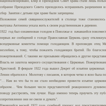
национализировано, клир и Приходской Совет храма стали лишь пользо
собрание Приходского Совета приходилось испрашивать разрешения вл
сбор. Занятия с детьми при храме были запрещены.
Положение семей священнослужителей в столице тоже становилос
матушка Антонина уехала жить к своим родственникам в деревню.
1922 год был ознаменован голодом в Поволжье и начавшейся повсемес
первых же сообщений о голоде Православная Церковь сразу откликнулас
всецерковные комитеты помощи голодающим. В проповедях отец Ми
незлобию, к тому, чтобы пожалеть голодающих братий. По благос
пожертвований. С такими же призывами обращались и другие представи
Власть не захотела мирного сосуществования с Церковью. Пожертвова
Христовой. В феврале 1922 года вышел Декрет об изъятии церковных
Ленин обратился к Молотову с письмом, в котором четко и ясно была п
“… Нам во что бы то ни стало необходимо провести изъятие церко
образом… Чем большее число представителей реакционного духовенс
поводу расстрелять, тем лучше. Надо именно теперь проучить эту публ
сопротивлении они не смели и думать”.
Начавшийся весной 1922 года судебный процесс над представителями