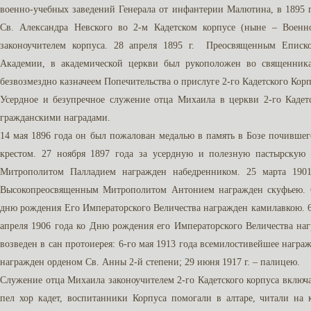
военно-учебных заведений Генерала от инфантерии Малютина, в 1895
Св. Александра Невского во 2-м Кадетском корпусе (ныне – Воен
законоучителем корпуса. 28 апреля 1895 г. Преосвященным Еписк
Академии, в академической церкви был рукоположен во священника.
безвозмездно казначеем Попечительства о прислуге 2-го Кадетского Корп
Усердное и безупречное служение отца Михаила в церкви 2-го Каде
гражданскими наградами.
14 мая 1896 года он был пожалован медалью в память в Бозе почивше
крестом. 27 ноября 1897 года за усердную и полезную пастырску
Митрополитом Палладием награжден набедренником. 25 марта 19
Высокопреосвященным Митрополитом Антонием награжден скуфьею. 6
дню рождения Его Императорского Величества награжден камилавкою. 6
апреля 1906 года ко Дню рождения его Императорского Величества на
возведен в сан протоиерея: 6-го мая 1913 года всемилостивейшее награ
награжден орденом Св. Анны 2-й степени; 29 июня 1917 г. – палицею.
Служение отца Михаила законоучителем 2-го Кадетского корпуса включа
пел хор кадет, воспитанники Корпуса помогали в алтаре, читали на