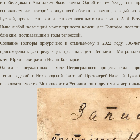
и побеседовал с Анатолием Яковлевичем. Одной из тем беседы стал п
основанием для которой станут необработанные камни, каждый из
Русской, прославленных или не прославленных в лике святых. А. Я. Раз
Ныне любой желающий может принести камень для Голгофы, посвяти
близким, пострадавшим в годы репрессий.
Создание Голгофы приурочено к отмечаемому в 2022 году 100-лет
приговорены к расстрелу и расстреляны сщмч. Вениамин, Митрополи
мчч. Юрий Новицкий и Иоанн Ковшаров.
Одним из осужденных в ходе Петроградского процесса стал про
Ленинградский и Новгородский Григорий. Протоиерей Николай Чуков б
и заключен вместе с Митрополитом Вениамином и другими «смертникам