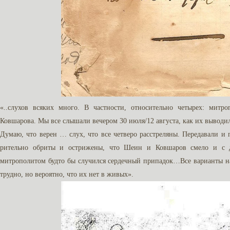
«..слухов всяких много. В частности, относительно четырех: мит
Ковшарова. Мы все слышали вечером 30 июля/12 августа, как их выводи
Думаю, что верен … слух, что все четверо расстреляны. Передавали и
рительно обриты и острижены, что Шеин и Ковшаров смело и с д
митрополитом буд­то бы случился сердечный припадок…Все варианты на
трудно, но вероятно, что их нет в живых».