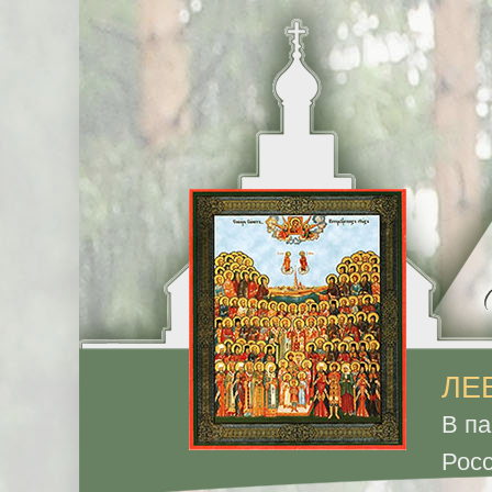
ЛЕ
В па
Рос