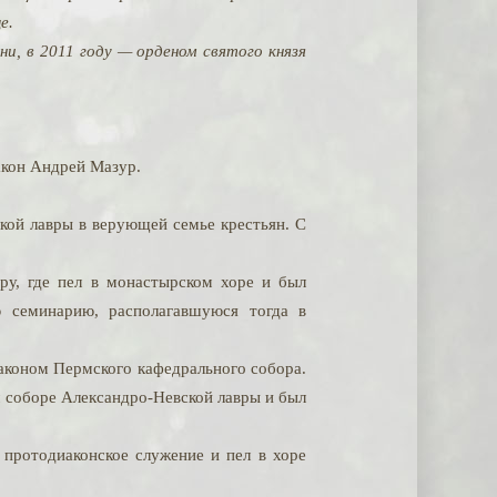
е.
и, в 2011 году — орденом святого князя
акон Андрей Мазур.
ской лавры в верующей семье крестьян. С
ру, где пел в монастырском хоре и был
 семинарию, располагавшуюся тогда в
иаконом Пермского кафедрального собора.
м соборе Александро-Невской лавры и был
 протодиаконское служение и пел в хоре