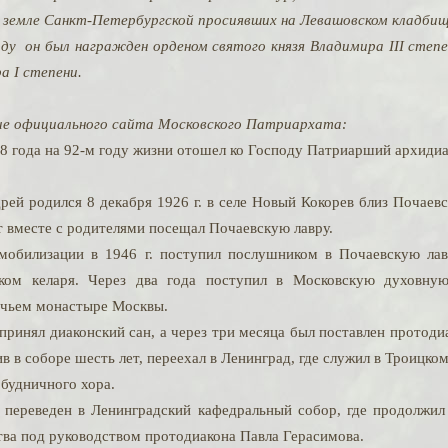
 земле Санкт-Петербургской просиявших на Левашовском кладбищ
оду он был награжден орденом святого князя Владимира
III
степен
ра
I
степени.
е официального сайта Московского Патриархата:
18 года на 92-м году жизни отошел ко Господу Патриарший архиди
рей родился 8 декабря 1926 г. в селе Новый Кокорев близ Почаев
т вместе с родителями посещал Почаевскую лавру.
мобилизации в 1946 г. поступил послушником в Почаевскую лав
ом келаря. Через два года поступил в Московскую духовную
чьем монастыре Москвы.
 принял диаконский сан, а через три месяца был поставлен протод
 в соборе шесть лет, переехал в Ленинград, где служил в Троицко
 будничного хора.
. переведен в Ленинградский кафедральный собор, где продолжил
тва под руководством протодиакона Павла Герасимова.