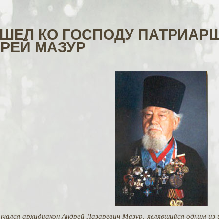
ШЕЛ КО ГОСПОДУ ПАТРИАР
РЕЙ МАЗУР
ончался архидиакон Андрей Лазаревич Мазур, являвшийся одним и