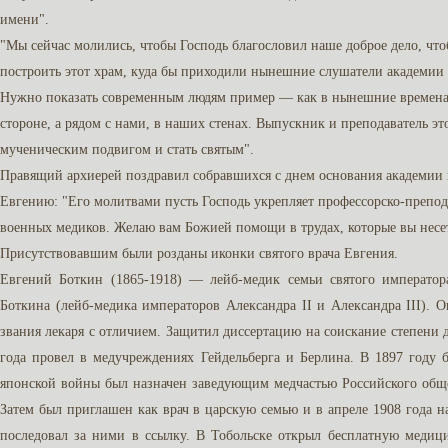
имени".
"Мы сейчас молились, чтобы Господь благословил наше доброе дело, чт
построить этот храм, куда бы приходили нынешние слушатели академи
Нужно показать современным людям пример — как в нынешние времена 
стороне, а рядом с нами, в наших стенах. Выпускник и преподаватель э
мученическим подвигом и стать святым".
Правящий архиерей поздравил собравшихся с днем основания академии 
Евгению: "Его молитвами пусть Господь укрепляет профессорско-препода
военных медиков. Желаю вам Божией помощи в трудах, которые вы несет
Присутствовавшим были розданы иконки святого врача Евгения.
Евгений Боткин (1865-1918) — лейб-медик семьи святого императора
Боткина (лейб-медика императоров Александра II и Александра III).
звания лекаря с отличием. Защитил диссертацию на соискание степени 
года провел в медучреждениях Гейдельберга и Берлина. В 1897 году
японской войны был назначен заведующим медчастью Российского общ
Затем был приглашен как врач в царскую семью и в апреле 1908 года н
последовал за ними в ссылку. В Тобольске открыл бесплатную медиц