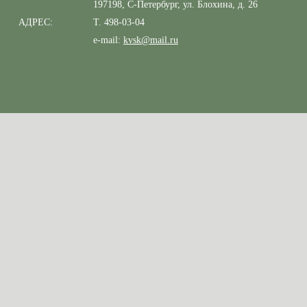
197198, С-Петербург, ул. Блохина, д. 26
АДРЕС:
Т. 498-03-04
e-mail:
kvsk@mail.ru