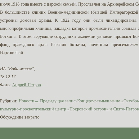
июля 1918 года вместе с царской семьей. Прославлен на Архиерейском
В большинстве клиник Военно-медицинской (бывшей Императорской 
устроены домовые храмы. К 1922 году они были ликвидированы. 
многопрофильная клиника, закладка которой промыслительно совпала
Боткина. В этом верующие сотрудники академии увидели промысл Бож
фонд праведного врача Евгения Боткина, почетным председателем
Варсонофий.
ИА "Вода живая",
18.12.17
Фото:
Андрей Петров
Рубрики:
Новости
←
Предыдущая запись
Концерт-размышление «Октябрь 
культурно-просветительский центр «Покровский остров» и Свято-Петров
Обсуждение закрыто.