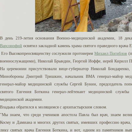
В день 219-летия основания Военно-медицинской академии, 18 дек
Варсонофий
освятил закладной камень храма святого праведного врача
Его Высокопреосвященству сослужили протоиереи
Михаил Погиблов
(п
военнослужащими), Николай Брындин, Георгий Иоффе, иерей Кирилл 
На церемонии присутствовали вице-губернатор Николай Бондаренко, 
Минобороны Дмитрий Тришкин, начальник ВМА генерал-майор меди
генерал-майор медицинской службы Сергей Бунин, председатель попе
святого Евгения Боткина генерал-лейтенант медицинской службы
медицинской академии.
Владыка обратился к молящимся с архипастырским словом.
"Мы знаем, что среди учеников апостола Павла был врач, знаем вели
Косму и Дамиана и многих других святых, имевших профессию врача,
лику святых врача Евгения Боткина, и вот, одним из памятников вып