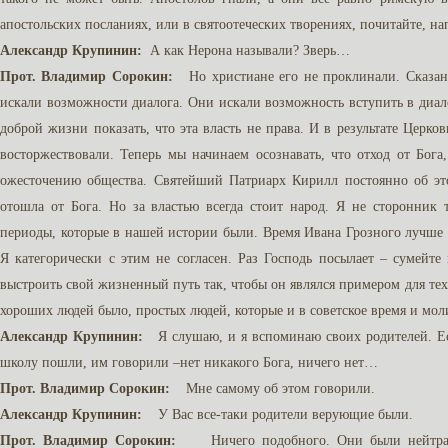
апостольских посланиях, или в святоотеческих творениях, почитайте, н
Александр Крупинин:
А как Нерона называли? Зверь…
Прот. Владимир Сорокин:
Но христиане его не проклинали. Сказано
искали возможности диалога. Они искали возможность вступить в диал
доброй жизни показать, что эта власть не права. И в результате Церк
восторжествовали. Теперь мы начинаем осознавать, что отход от Бо
ожесточению общества. Святейший Патриарх Кирилл постоянно об этом
отошла от Бога. Но за властью всегда стоит народ. Я не сторонник
периоды, которые в нашей истории были. Время Ивана Грозного лучше 
Я категорически с этим не согласен. Раз Господь посылает – сумейте
выстроить свой жизненный путь так, чтобы он являлся примером для тех
хороших людей было, простых людей, которые и в советское время и мо
Александр Крупинин:
Я слушаю, и я вспоминаю своих родителей. Есл
школу пошли, им говорили –нет никакого Бога, ничего нет…
Прот. Владимир Сорокин:
Мне самому об этом говорили.
Александр Крупинин:
У Вас все-таки родители верующие были.
Прот. Владимир Сорокин:
Ничего подобного. Они были нейтральн