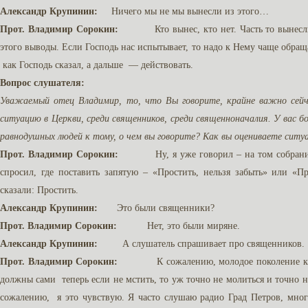
Александр Крупинин:
Ничего мы не мы вынесли из этого…
Прот. Владимир Сорокин:
Кто вынес, кто нет. Часть то вынесли вс
этого выводы. Если Господь нас испытывает, то надо к Нему чаще обращат
как Господь сказал, а дальше — действовать.
Вопрос слушателя:
Уважаемый отец Владимир, то, что Вы говорите, крайне важно сейч
ситуацию в Церкви, среди священников, среди священноначалия. У вас б
равнодушных людей к тому, о чем вы говорите? Как вы оцениваете ситу
Прот. Владимир Сорокин:
Ну, я уже говорил – на том собрании, н
спросил, где поставить запятую – «Простить, нельзя забыть» или «П
сказали: Простить.
Александр Крупинин:
Это были священники?
Прот. Владимир Сорокин:
Нет, это были миряне.
Александр Крупинин:
А слушатель спрашивает про священников.
Прот. Владимир Сорокин:
К сожалению, молодое поколение как раз
должны сами теперь если не мстить, то уж точно не молиться и точно н
сожалению, я это чувствую. Я часто слушаю радио Град Петров, мн