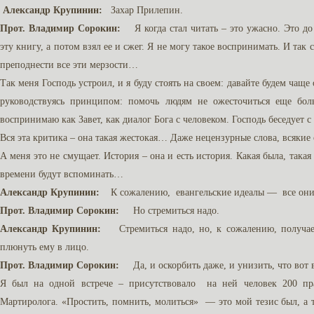
Александр Крупинин:
Захар Прилепин.
Прот. Владимир Сорокин:
Я когда стал читать – это ужасно. Это до
эту книгу, а потом взял ее и сжег. Я не могу такое воспринимать. И та
преподнести все эти мерзости…
Так меня Господь устроил, и я буду стоять на своем: давайте будем чаще
руководствуясь принципом: помочь людям не ожесточиться еще бол
воспринимаю как Завет, как диалог Бога с человеком. Господь беседует с
Вся эта критика – она такая жестокая… Даже нецензурные слова, всякие
А меня это не смущает. История – она и есть история. Какая была, такая 
времени будут вспоминать…
Александр Крупинин:
К сожалению, евангельские идеалы — все они о
Прот. Владимир Сорокин:
Но стремиться надо.
Александр Крупинин:
Стремиться надо, но, к сожалению, получается
плюнуть ему в лицо.
Прот. Владимир Сорокин:
Да, и оскорбить даже, и унизить, что вот
Я был на одной встрече – присутствовало на ней человек 200 пр
Мартиролога. «Простить, помнить, молиться» — это мой тезис был, а т