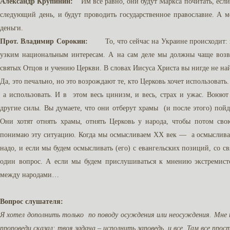
Александр Крупинин:
Им все равно, они будут Маркса почитать, если 
следующий день, и будут проводить государственное православие. А 
деньги.
Прот. Владимир Сорокин:
То, что сейчас на Украине происходит: ка
узким национальным интересам. А на сам деле мы должны чаще возвр
святых Отцов и учению Церкви. В словах Иисуса Христа вы нигде не на
Да, это печально, но это возрождают те, кто Церковь хочет использоват
а использовать. И в этом весь цинизм, и весь, страх и ужас. Воюют 
другие силы. Вы думаете, что они отберут храмы (и после этого) пойд
Они хотят отнять храмы, отнять Церковь у народа, чтобы потом сво
понимаю эту ситуацию. Когда мы осмысливаем ХХ век — а осмысливать
надо, и если мы будем осмысливать (его) с евангельских позиций, со 
один вопрос. А если мы будем прислушиваться к мнению экстремист
между народами…
Вопрос слушателя:
Я хотел дополнить только по поводу осуждения или неосуждения. Мне п
проповеди сказал: твоя задача – исполнить заповедь, и все. Там все прос