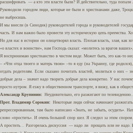
расшифровать — а кто эти власти были? И действительно, туда попали 
Руководили городом люди, которые не были и христианами даже, Троц
не выбросишь.
И мы внесли (в Синодик) руководителей города и руководителей государс
часть. И нам важно было провести эту историческую цепь преемства. Хо
Но для нас в истории он олицетворял власть. Плохая власть, злая, как 
«о властех и воинстве», нам Господь сказал: «молитесь за врагов ваших»
Я воспринимаю христианство в чистом виде. Может быть, это как-то неск
– «Чти отца твоего и матерь твою» –то я еду (на Украину, где родился)
отдать родителям. Если сказано почитать властей, молиться о них – з
добрые дела – значит надо творить добрые дела конкретно. У нас почем
просто нутром. Я езжу в общественном транспорте, я вижу, как в общест
Александр Крупинин:
Неудивительно, его разжигают по телевидению
Прот. Владимир Сорокин:
Некоторые люди сейчас начинают разжигать 
репрессированным, там было написано «Знать, не забыть, осудить». 
слово «простить». И очень большой спор шел. Я следил за этим спором. 
А простить… Разгорелась дискуссия — надо ли прощать или не надо. И 