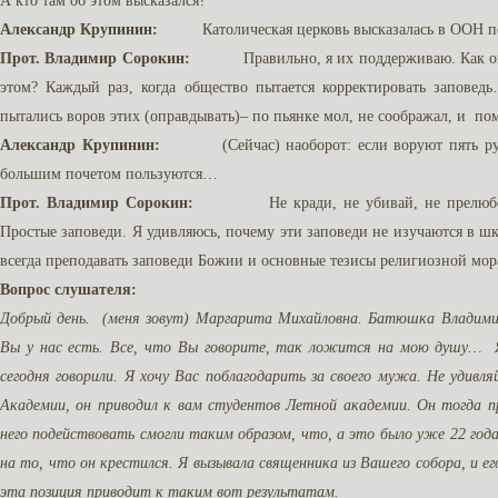
А кто там об этом высказался?
Александр Крупинин:
Католическая церковь высказалась в ООН по п
Прот. Владимир Сорокин:
Правильно, я их поддерживаю. Как они мо
этом? Каждый раз, когда общество пытается корректировать заповедь
пытались воров этих (оправдывать)– по пьянке мол, не соображал, и по
Александр Крупинин:
(Сейчас) наоборот: если воруют пять рублей
большим почетом пользуются…
Прот. Владимир Сорокин:
Не кради, не убивай, не прелюбодейс
Простые заповеди. Я удивляюсь, почему эти заповеди не изучаются в шк
всегда преподавать заповеди Божии и основные тезисы религиозной морал
Вопрос слушателя:
Добрый день. (меня зовут) Маргарита Михайловна. Батюшка Владимир
Вы у нас есть. Все, что Вы говорите, так ложится на мою душу… Я 
сегодня говорили. Я хочу Вас поблагодарить за своего мужа. Не удивл
Академии, он приводил к вам студентов Летной академии. Он тогда п
него подействовать смогли таким образом, что, а это было уже 22 года 
на то, что он крестился. Я вызывала священника из Вашего собора, и е
эта позиция приводит к таким вот результатам.