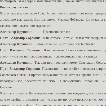
посмотрите, какая буря с этой автокефалией, это же чисто политическая 
Вопрос слушателя:
Я хочу сказать, что радио Град Петров очень политизированная передача
агрессивно выступают. Вот, например, Марина Лобанова. Ею сказаны т
гадость, это пакость, это мерзость».
Александр Крупинин:
Правильно сказала.
Прот. Владимир Сорокин:
Я не согласен с этим. Нельзя так говорить 
Александр Крупинин:
Само название — это уже богоборчество.
Прот. Владимир Сорокин:
Я не согласен. Всякая эпоха по-своему хо
эпоху – куда девать новомучеников, исповедников, наших святых?
Александр Крупинин:
Так они противостояли этому Советскому Союзу.
Прот. Владимир Сорокин:
Правильно, но почитайте протоколы допросо
Советского Союза, я против только политики, которая против Бога и 
новомучеников, посмотрите эти акты… Новомученики говорили – мы н
Церковь.
Я жил в это время. Кто выдержал испытание, тот выдержал, а кто не в
другие крайне отрицательные чувства не присуще православию, это к
такого не может быть. Апостолов гнали, а они все равно римскую в