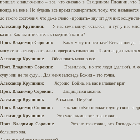
пришел к заключению – все, что сказано в Священном Писании, что Го
всегда на коне. Но будешь все время подвергаться, тому, что называетс
до такого состояния, что даже слово «прощать» звучит для них кощунстве
Александр Крупинин:
У нас семь минут осталось, и тут у нас много
казни. Как вы относитесь к смертной казни?
Прот. Владимир Сорокин:
Как я могу относиться? Есть заповедь: Не
могу ее корректировать или подвергать сомнению. То что люди пытаютс
Александр Крупинин:
Обосновать можно все.
Прот. Владимир Сорокин:
Правильно, но это люди (делают). А есть
суду или не по суду… Для меня заповедь Божия – это точка.
Александр Крупинин:
Хорошо. Война, на вас нападает враг.
Прот. Владимир Сорокин:
Защищаться можно.
Александр Крупинин:
А сказано: Не убий.
Прот. Владимир Сорокин:
Сказано «Кто положит душу свою за друг
Александр Крупинин:
Это уже начинаются трактовки…
Прот. Владимир Сорокин:
Это не трактовки, это Господь сказал,
большего зла.