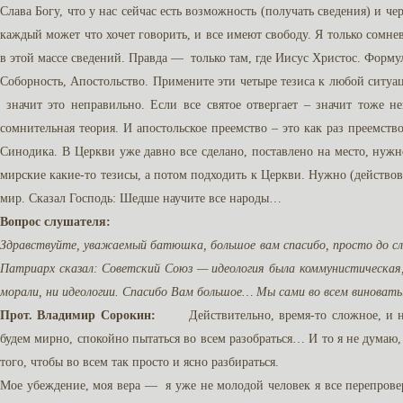
Слава Богу, что у нас сейчас есть возможность (получать сведения) и ч
каждый может что хочет говорить, и все имеют свободу. Я только сомнев
в этой массе сведений. Правда — только там, где Иисус Христос. Форму
Соборность, Апостольство. Примените эти четыре тезиса к любой ситуац
значит это неправильно. Если все святое отвергает – значит тоже не
сомнительная теория. И апостольское преемство – это как раз преемств
Синодика. В Церкви уже давно все сделано, поставлено на место, нужно
мирские какие-то тезисы, а потом подходить к Церкви. Нужно (действо
мир. Сказал Господь: Шедше научите все народы…
Вопрос слушателя:
Здравствуйте, уважаемый батюшка, большое вам спасибо, просто до с
Патриарх сказал: Советский Союз — идеология была коммунистическая, 
морали, ни идеологии. Спасибо Вам большое… Мы сами во всем виноваты
Прот. Владимир Сорокин:
Действительно, время-то сложное, и не 
будем мирно, спокойно пытаться во всем разобраться… И то я не думаю
того, чтобы во всем так просто и ясно разбираться.
Мое убеждение, моя вера — я уже не молодой человек я все перепровер