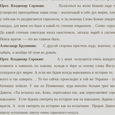
Прот. Владимир Сорокин:
Полагаться на волю Божию надо прежде
(говорили) преподобные наши отцы – воспитывай в себе дух мирен, или
у тебя как-то раздвигаются горизонты, и ты можешь Слово Божие увидеть 
ожидал, для меня это было в какой-то степени открытием… Слово «прос
До какой степени советская эпоха ожесточила, загнала людей в систем
Поиск врагов — это же главное было.
Александр Крупинин:
С другой стороны простить надо, конечно, но 
забыть, и вообще об этом не думать.
Прот. Владимир Сорокин:
А у меня получается очень конкретно: п
помнить и начинать по новому, исходя и беря за основу слова Иисус
созидался дух мирен. А если мы будем всегда выискивать в истории то,
всего и так озвереть…. То что сейчас происходит в той же Украине – (
батюшку избили. У нас на Помяннике, куда внесено больше трех ми
Давила: «Ты испытал нас, Боже, переплавил нас, как переплавляют сер
наказание. Если будешь смотреть на историю как на наказание, будешь
врагов. А если смотреть на историю как на испытание.. Пророк Дави
школу испытания, школу очень серьезного искуса.