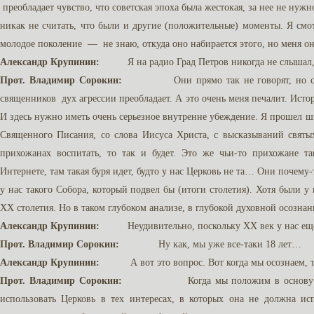
преобладает чувство, что советская эпоха была жестокая, за нее не нуж
никак не считать, что были и другие (положительные) моменты. Я смот
молодое поколение — не знаю, откуда оно набирается этого, но меня он
Александр Крупинин:
Я на радио Град Петров никогда не слышал, ч
Прот. Владимир Сорокин:
Они прямо так не говорят, но судя п
священников дух агрессии преобладает. А это очень меня печалит. Ист
И здесь нужно иметь очень серьезное внутренне убеждение. Я прошел шк
Священного Писания, со слова Иисуса Христа, с высказываний святы
прихожанах воспитать, то так и будет. Это же чьи-то прихожане т
Интернете, там такая буря идет, будто у нас Церковь не та… Они почему-
у нас такого Собора, который подвел бы (итоги столетия). Хотя были у
ХХ столетия. Но в таком глубоком анализе, в глубокой духовной осозна
Александр Крупинин:
Неудивительно, поскольку ХХ век у нас еще 
Прот. Владимир Сорокин:
Ну как, мы уже все-таки 18 лет…
Александр Крупинин:
А вот это вопрос. Вот когда мы осознаем, то
Прот. Владимир Сорокин:
Когда мы положим в основу Иисуса 
использовать Церковь в тех интересах, в которых она не должна ис