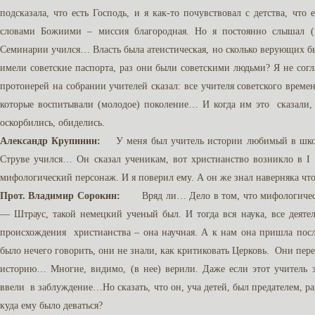
подсказала, что есть Господь, и я как-то почувствовал с детства, что
словами Божиими – миссия благородная. Но я постоянно слышал (в
Семинарии учился… Власть была атеистическая, но сколько верующих был
имели советские паспорта, раз они были советскими людьми? Я не согл
протоиерей на собрании учителей сказал: все учителя советского време
которые воспитывали (молодое) поколение… И когда им это сказали,
оскорбились, обиделись.
Александр Крупинин:
У меня был учитель истории любимый в школе,
Струве учился… Он сказал ученикам, вот христианство возникло в I 
мифологический персонаж. И я поверил ему. А он же знал наверняка что
Прот. Владимир Сорокин:
Вряд ли… Дело в том, что мифологическая 
— Штраус, такой немецкий ученый был. И тогда вся наука, все деят
происхождения христианства – она научная. А к нам она пришла пос
было нечего говорить, они не знали, как критиковать Церковь. Они пер
историю… Многие, видимо, (в нее) верили. Даже если этот учитель з
ввели в заблуждение…Но сказать, что он, уча детей, был предателем, р
куда ему было деваться?