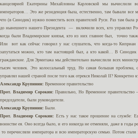
канцелярией Екатерины Михайловны Карловской мы вычислили вс
императоров… Это же резиденция была, естественно, там бывали все м
что (в Синодик) нужно поместить всех правителей Руси. Раз там была
до нынешнего нашего Президента — включили всех, кто управлял Рос
когда были Владимирские князья, кто из них главнее был, точно такж
Или вот как сейчас говорил у нас слушатель, что когда-то Киприа
запутаться можно, кто там настоящий был, а кто какой… В Синодик
гражданские. Для Эрмитажа мы действительно вычислили всех министров
тысяч человек. Это колоссальный труд. Но самая большая проблема, 
управлял нашей страной после того как отрекся Николай II? Конкретно к
Александр Крупинин:
Временное правительство
Прот. Владимир Сорокин:
Правильно, Но Временное правительство – 
председатели, были руководители.
Александр Крупинин:
Были.
Прот. Владимир Сорокин:
Есть у нас такое прошение на службе: Е
воинстве ея. Оно всегда было, и его никогда не отменяли, даже в годы
то перечисляли императора и всю императорскую семью. Потом стали 