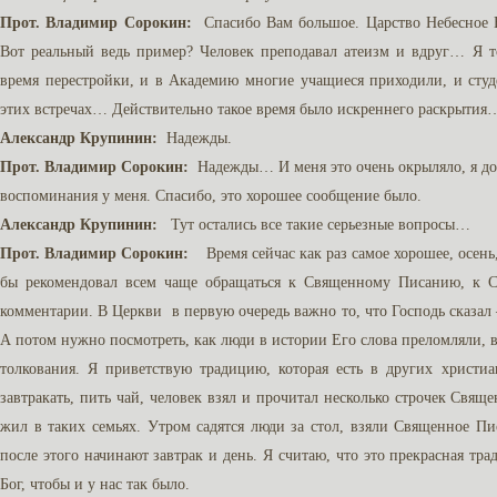
Прот. Владимир Сорокин:
Спасибо Вам большое. Царство Небесное В
Вот реальный ведь пример? Человек преподавал атеизм и вдруг… Я т
время перестройки, и в Академию многие учащиеся приходили, и сту
этих встречах… Действительно такое время было искреннего раскрытия
Александр Крупинин:
Надежды.
Прот. Владимир Сорокин:
Надежды… И меня это очень окрыляло, я до 
воспоминания у меня. Спасибо, это хорошее сообщение было.
Александр Крупинин:
Тут остались все такие серьезные вопросы…
Прот. Владимир Сорокин:
Время сейчас как раз самое хорошее, осень,
бы рекомендовал всем чаще обращаться к Священному Писанию, к Св
комментарии. В Церкви в первую очередь важно то, что Господь сказал 
А потом нужно посмотреть, как люди в истории Его слова преломляли, в
толкования. Я приветствую традицию, которая есть в других христиа
завтракать, пить чай, человек взял и прочитал несколько строчек Свя
жил в таких семьях. Утром садятся люди за стол, взяли Священное П
после этого начинают завтрак и день. Я считаю, что это прекрасная тра
Бог, чтобы и у нас так было.