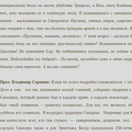
мемориальной доски на месте убийства Урицкого, и Вам, отец Владими
тех, кто возглавлял ее в советскую эпоху. Я познакомилась с материа
ответ – высказывания из Священного Писания, святых отцов, совреме
они говорят о том, что мы должны прощать врагов и о них молиться. 
озаглавлено «Простить, помнить, молиться». У меня вопрос – неужели 
наконец дать на нее подлинно христианский ответ? Вспоминаются по
Христом! Не изменяйте Ему. Не поддавайтесь искушению, не губите 
злом. Побеждайте зло добром!». По-моему, последнее слово в этом спор
доказал свою верность. А вы как считаете?
Прот. Владимир Сорокин:
Я еще не успел подробно ознакомиться с эти
Дело в том, что мы занимаемся эпохой гонений, собираем сведения 
Синодика, который раньше был в каждом храме, в каждом монастыре… П
был такой помянник – грамотка называлась. Для нас это являлось о
субботы его поминать. Я возродил традицию Синдика. Например для Кн
мы вычислили всех, кто там служил — священником, диаконом, пел, ч
сделали Синодик также и для Эрмитажа. Когда праздновали 250-лет