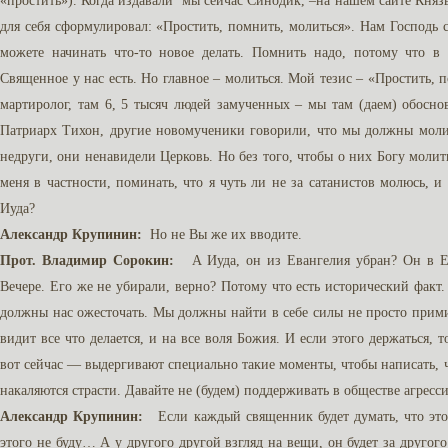
«простить»). Когда издавали мы сейчас Синодик, –на нашем сайте Князь
для себя сформулировал: «Простить, помнить, молиться». Нам Господь 
можете начинать что-то новое делать. Помнить надо, потому что в 
Священное у нас есть. Но главное – молиться. Мой тезис – «Простить,
мартиролог, там 6, 5 тысяч людей замученных – мы там (даем) обос
Патриарх Тихон, другие новомученики говорили, что мы должны молит
недруги, они ненавидели Церковь. Но без того, чтобы о них Богу молит
меня в частности, поминать, что я чуть ли не за сатанистов молюсь, 
Иуда?
Александр Крупинин:
Но не Вы же их вводите.
Прот. Владимир Сорокин:
А Иуда, он из Евангелия убран? Он в Ев
Вечере. Его же не убирали, верно? Потому что есть исторический факт.
должны нас ожесточать. Мы должны найти в себе силы не просто примир
видит все что делается, и на все воля Божия. И если этого держаться,
вот сейчас — выдергивают специально такие моменты, чтобы написать, ч
накаляются страсти. Давайте не (будем) поддерживать в обществе агресси
Александр Крупинин:
Если каждый священник будет думать, что этот 
этого не буду… А у другого другой взгляд на вещи, он будет за другог