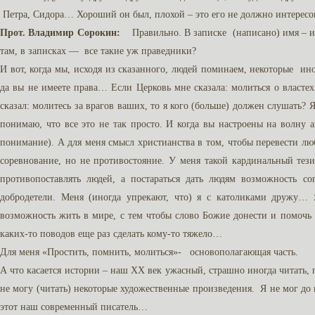
Петра, Сидора… Хороший он был, плохой – это его не должно интерес
Прот. Владимир Сорокин:
Правильно. В записке (написано) имя – и 
там, в записках — все такие уж праведники?
И вот, когда мы, исходя из сказанного, людей поминаем, некоторые ино
да вы не имеете права… Если Церковь мне сказала: молиться о властех
сказал: молитесь за врагов ваших, то я кого (больше) должен слушать? 
понимаю, что все это не так просто. И когда вы настроены на волну а
понимание). А для меня смысл христианства в том, чтобы перевести лю
соревнование, но не противостояние. У меня такой кардинальный тезис
противопоставлять людей, а постараться дать людям возможность со
добродетели. Меня (иногда упрекают, что) я с католиками дружу
возможность жить в мире, с тем чтобы слово Божие донести и помочь
каких-то поводов еще раз сделать кому-то тяжело…
Для меня «Простить, помнить, молиться»- основополагающая часть.
А что касается истории – наш ХХ век ужасный, страшно иногда читать,
не могу (читать) некоторые художественные произведения. Я не мог до
этот наш современный писатель…