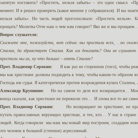
запятую поставить? «Простить, нельзя забыть» – это один смысл. «П
момент. И я решил проверить (какое мнение у собравшихся). И вы знает
нельзя забыть». Но часть людей проголосовало: «Простить нельзя». 
прощать? Молитва Отче наш о чем нам говорит? Яко же и мы прощаем
Вопрос слушателя:
Скажите мне, пожалуйста, вот сейчас мы простили всех, …но скажи
Сталин, да здравствует Сталин. Как им доказать? Они не слушают 
простили мы их, ну что дальше – опять Сталин?
Прот. Владимир Сорокин:
Я как раз не сторонник (того), чтобы реа
мы как христиане должны подходить к тому, чтобы каким-то образом в
Господь им судья. Я категорически против возрождения культа Сталина,
Александр Крупинин:
Но на самом то деле все возвращается… Може
конца сказали, как христиане не пережили это… И снова все то же самое 
Прот. Владимир Сорокин:
Но возвращают не христиане, не правос
путать православных верующих христиан, и тех, кто… У нас в стране
людей. Когда говорили: мы наш мы новый мир построим, создадим новое
это человек в большой (степени) агрессивный.