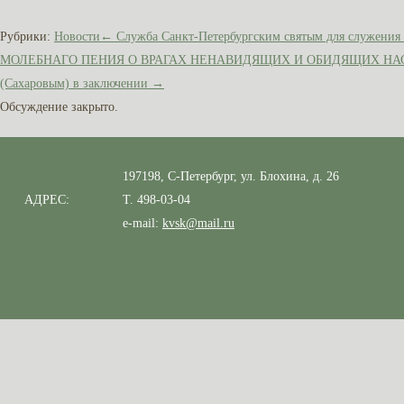
Рубрики:
Новости
←
Служба Санкт-Петербургским святым для служения 
МОЛЕБНАГО ПЕНИЯ О ВРАГАХ НЕНАВИДЯЩИХ И ОБИДЯЩИХ НАС Сост
(Сахаровым) в заключении
→
Обсуждение закрыто.
197198, С-Петербург, ул. Блохина, д. 26
АДРЕС:
Т. 498-03-04
e-mail:
kvsk@mail.ru